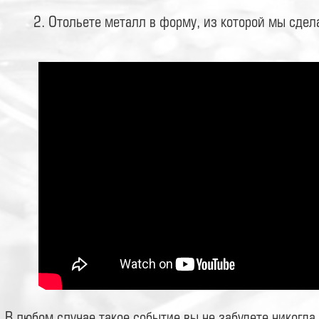
2. Отольете металл в форму, из которой мы сдел
В любом случае такое событие вы не забудете никогда.