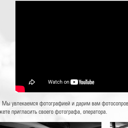
Мы увлекаемся фотографией и дарим вам фотосопров
жете пригласить своего фотографа, оператора.