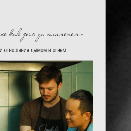
же как дым за пламенем»
ши отношения дымом и огнем.