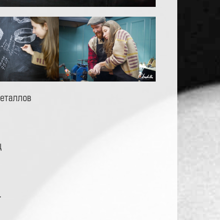
металлов
ц
.