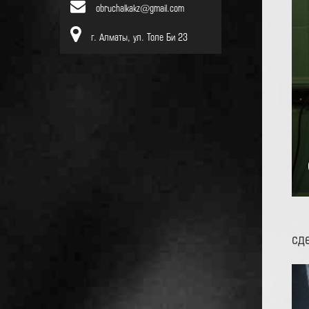
obruchalkakz@gmail.com
г. Алматы, ул. Толе Би 23
сд