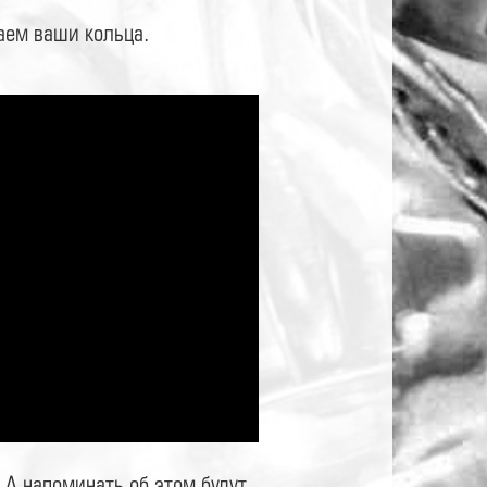
аем ваши кольца.
 А напоминать об этом будут