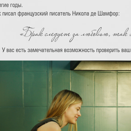
лгие годы.
к писал французский писатель Никола де Шамфор:
«Брак следует за любовью, так 
У вас есть замечательная возможность проверить ва